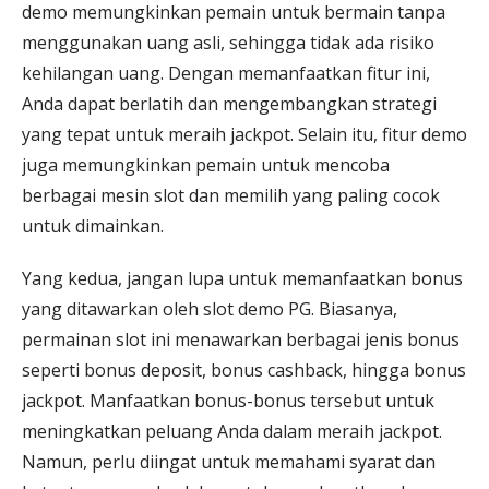
demo memungkinkan pemain untuk bermain tanpa
menggunakan uang asli, sehingga tidak ada risiko
kehilangan uang. Dengan memanfaatkan fitur ini,
Anda dapat berlatih dan mengembangkan strategi
yang tepat untuk meraih jackpot. Selain itu, fitur demo
juga memungkinkan pemain untuk mencoba
berbagai mesin slot dan memilih yang paling cocok
untuk dimainkan.
Yang kedua, jangan lupa untuk memanfaatkan bonus
yang ditawarkan oleh slot demo PG. Biasanya,
permainan slot ini menawarkan berbagai jenis bonus
seperti bonus deposit, bonus cashback, hingga bonus
jackpot. Manfaatkan bonus-bonus tersebut untuk
meningkatkan peluang Anda dalam meraih jackpot.
Namun, perlu diingat untuk memahami syarat dan