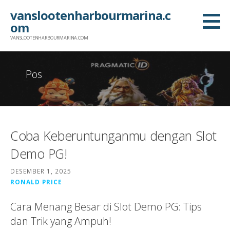
L
vanslootenharbourmarina.c
a
om
n
VANSLOOTENHARBOURMARINA.COM
g
s
Pos
u
n
g
k
Coba Keberuntunganmu dengan Slot
e
Demo PG!
k
o
DESEMBER 1, 2025
n
RONALD PRICE
t
Cara Menang Besar di Slot Demo PG: Tips
e
dan Trik yang Ampuh!
n