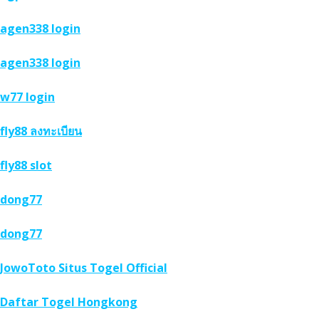
agen338 login
agen338 login
w77 login
fly88 ลงทะเบียน
fly88 slot
dong77
dong77
JowoToto Situs Togel Official
Daftar Togel Hongkong