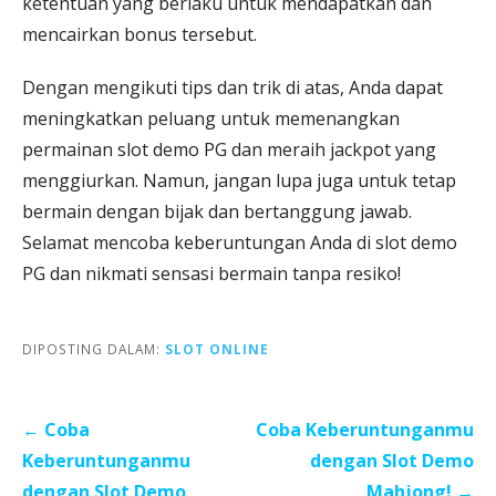
ketentuan yang berlaku untuk mendapatkan dan
mencairkan bonus tersebut.
Dengan mengikuti tips dan trik di atas, Anda dapat
meningkatkan peluang untuk memenangkan
permainan slot demo PG dan meraih jackpot yang
menggiurkan. Namun, jangan lupa juga untuk tetap
bermain dengan bijak dan bertanggung jawab.
Selamat mencoba keberuntungan Anda di slot demo
PG dan nikmati sensasi bermain tanpa resiko!
DIPOSTING DALAM:
SLOT ONLINE
N
← Coba
Coba Keberuntunganmu
a
Keberuntunganmu
dengan Slot Demo
v
dengan Slot Demo
Mahjong! →