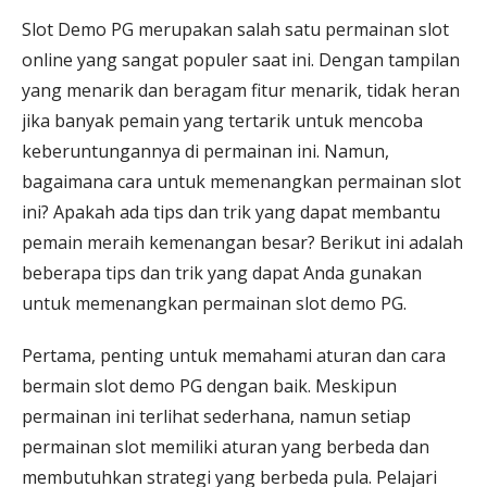
Slot Demo PG merupakan salah satu permainan slot
online yang sangat populer saat ini. Dengan tampilan
yang menarik dan beragam fitur menarik, tidak heran
jika banyak pemain yang tertarik untuk mencoba
keberuntungannya di permainan ini. Namun,
bagaimana cara untuk memenangkan permainan slot
ini? Apakah ada tips dan trik yang dapat membantu
pemain meraih kemenangan besar? Berikut ini adalah
beberapa tips dan trik yang dapat Anda gunakan
untuk memenangkan permainan slot demo PG.
Pertama, penting untuk memahami aturan dan cara
bermain slot demo PG dengan baik. Meskipun
permainan ini terlihat sederhana, namun setiap
permainan slot memiliki aturan yang berbeda dan
membutuhkan strategi yang berbeda pula. Pelajari