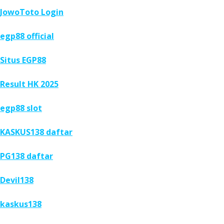
JowoToto Login
egp88 official
Situs EGP88
Result HK 2025
egp88 slot
KASKUS138 daftar
PG138 daftar
Devil138
kaskus138