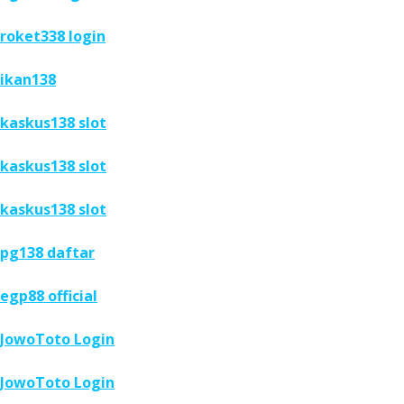
roket338 login
ikan138
kaskus138 slot
kaskus138 slot
kaskus138 slot
pg138 daftar
egp88 official
JowoToto Login
JowoToto Login