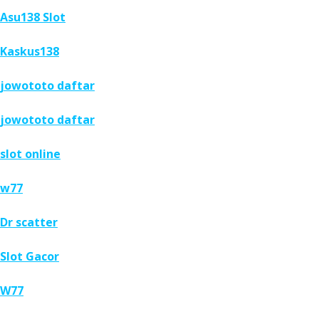
Asu138 Slot
Kaskus138
jowototo daftar
jowototo daftar
slot online
w77
Dr scatter
Slot Gacor
W77