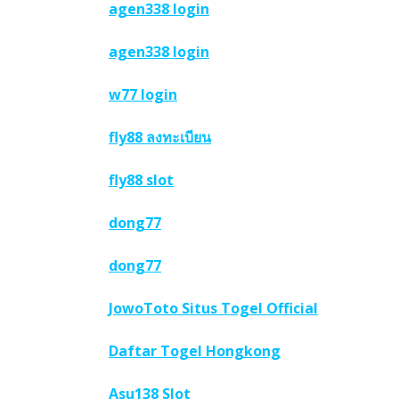
agen338 login
agen338 login
w77 login
fly88 ลงทะเบียน
fly88 slot
dong77
dong77
JowoToto Situs Togel Official
Daftar Togel Hongkong
Asu138 Slot