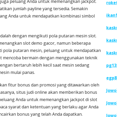
 juga peluang Anda untuk memenangkan jackpot.
roke
atikan jumlah payline yang tersedia. Semakin
ikan
luang Anda untuk mendapatkan kombinasi simbol
kask
dalah dengan mengikuti pola putaran mesin slot.
kask
emenangkan slot demo gacor, namun beberapa
i pola putaran mesin, peluang untuk mendapatkan
kask
apat mencoba bermain dengan menggunakan teknik
engan bertaruh lebih kecil saat mesin sedang
pg13
esin mulai panas.
egp88
tkan fitur bonus dan promosi yang ditawarkan oleh
Jowo
Biasanya, situs judi online akan memberikan bonus
eluang Anda untuk memenangkan jackpot di slot
Jowo
aca syarat dan ketentuan yang berlaku agar Anda
encairkan bonus yang telah Anda dapatkan.
Jowo