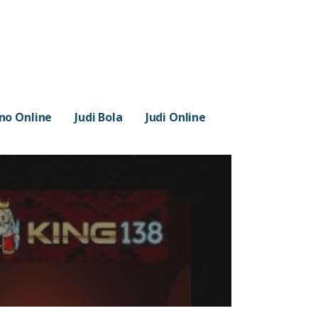
no Online
Judi Bola
Judi Online