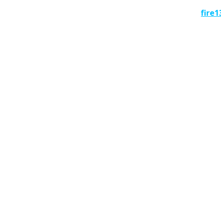
fire1