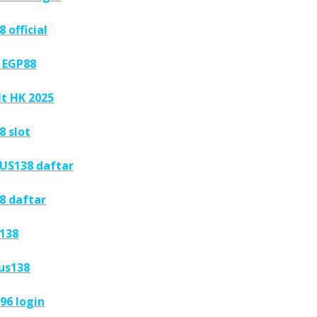
 official
s EGP88
lt HK 2025
8 slot
US138 daftar
8 daftar
l138
us138
96 login