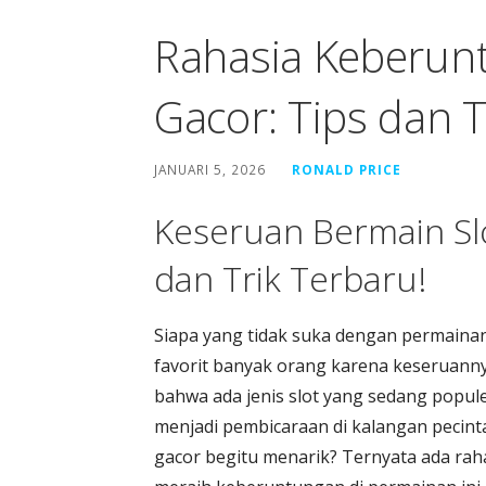
Rahasia Keberun
Gacor: Tips dan T
JANUARI 5, 2026
RONALD PRICE
Keseruan Bermain Sl
dan Trik Terbaru!
Siapa yang tidak suka dengan permaina
favorit banyak orang karena keseruann
bahwa ada jenis slot yang sedang popule
menjadi pembicaraan di kalangan pecinta
gacor begitu menarik? Ternyata ada rah