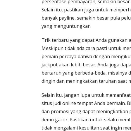
persentase pembayaran, semakin besar
Selain itu, pastikan juga untuk memperh
banyak payline, semakin besar pula pe
yang menguntungkan.
Trik terbaru yang dapat Anda gunakan a
Meskipun tidak ada cara pasti untuk m
pemain percaya bahwa dengan mengikut
jackpot akan lebih besar. Anda juga d
bertaruh yang berbeda-beda, misalnya d
dingin dan meningkatkan taruhan saat m
Selain itu, jangan lupa untuk memanfaa
situs judi online tempat Anda bermain. 
dan promosi yang dapat meningkatkan p
demo gacor. Pastikan untuk selalu memb
tidak mengalami kesulitan saat ingin m