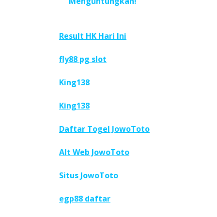
Menguntungkan!
pos
Result HK Hari Ini
fly88 pg slot
King138
King138
Daftar Togel JowoToto
Alt Web JowoToto
Situs JowoToto
egp88 daftar