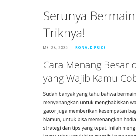
Serunya Bermain 
Triknya!
MEI 28, 2025
RONALD PRICE
Cara Menang Besar di
yang Wajib Kamu Cob
Sudah banyak yang tahu bahwa bermain s
menyenangkan untuk menghabiskan waktu
gacor juga memberikan kesempatan bag
Namun, untuk bisa memenangkan hadiah 
strategi dan tips yang tepat. Inilah me