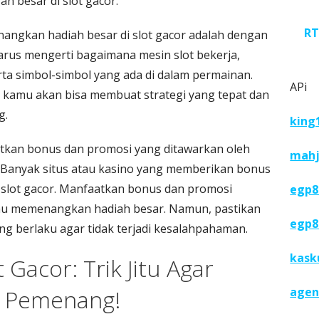
 besar di slot gacor.
RT
nangkan hadiah besar di slot gacor adalah dengan
us mengerti bagaimana mesin slot bekerja,
rta simbol-simbol yang ada di dalam permainan.
APi
kamu akan bisa membuat strategi yang tepat dan
g.
king
atkan bonus dan promosi yang ditawarkan oleh
mahj
. Banyak situs atau kasino yang memberikan bonus
 slot gacor. Manfaatkan bonus dan promosi
egp8
mu memenangkan hadiah besar. Namun, pastikan
egp8
g berlaku agar tidak terjadi kesalahpahaman.
kask
Gacor: Trik Jitu Agar
ai Pemenang!
agen