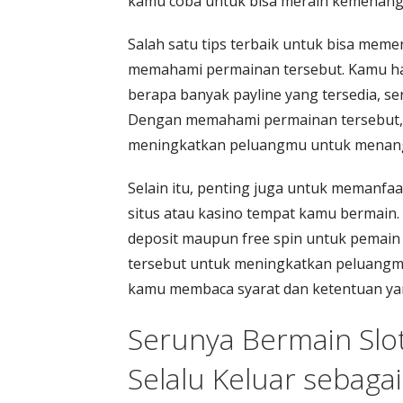
kamu coba untuk bisa meraih kemenangan
Salah satu tips terbaik untuk bisa meme
memahami permainan tersebut. Kamu har
berapa banyak payline yang tersedia, se
Dengan memahami permainan tersebut, 
meningkatkan peluangmu untuk menan
Selain itu, penting juga untuk memanfa
situs atau kasino tempat kamu bermain
deposit maupun free spin untuk pemain
tersebut untuk meningkatkan peluang
kamu membaca syarat dan ketentuan yan
Serunya Bermain Slot 
Selalu Keluar sebag