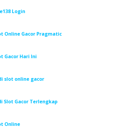
re138 Login
ot Online Gacor Pragmatic
ot Gacor Hari Ini
di slot online gacor
di Slot Gacor Terlengkap
ot Online