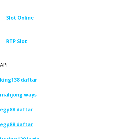
Slot Online
RTP Slot
APi
king138 daftar
mahjong ways
egp88 daftar
egp88 daftar