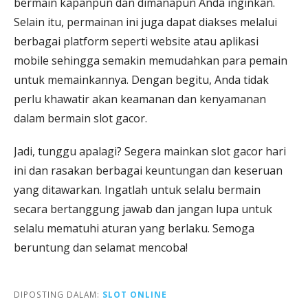
bermain kapanpun dan dimanapun Anda inginkan.
Selain itu, permainan ini juga dapat diakses melalui
berbagai platform seperti website atau aplikasi
mobile sehingga semakin memudahkan para pemain
untuk memainkannya. Dengan begitu, Anda tidak
perlu khawatir akan keamanan dan kenyamanan
dalam bermain slot gacor.
Jadi, tunggu apalagi? Segera mainkan slot gacor hari
ini dan rasakan berbagai keuntungan dan keseruan
yang ditawarkan. Ingatlah untuk selalu bermain
secara bertanggung jawab dan jangan lupa untuk
selalu mematuhi aturan yang berlaku. Semoga
beruntung dan selamat mencoba!
DIPOSTING DALAM:
SLOT ONLINE