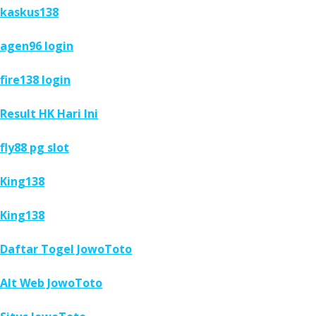
kaskus138
agen96 login
fire138 login
Result HK Hari Ini
fly88 pg slot
King138
King138
Daftar Togel JowoToto
Alt Web JowoToto