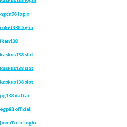
kaskus138 login
agen96 login
roket338 login
ikan138
kaskus138 slot
kaskus138 slot
kaskus138 slot
pg138 daftar
egp88 official
JowoToto Login